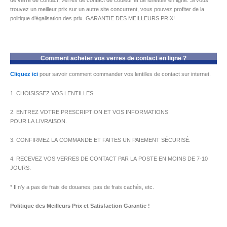
de verre de contact, verres de contact de couleur et de lunettes en ligne. Si vous
trouvez un meilleur prix sur un autre site concurrent, vous pouvez profiter de la
politique d’égalisation des prix. GARANTIE DES MEILLEURS PRIX!
Comment acheter vos verres de contact en ligne ?
Cliquez ici
pour savoir comment commander vos lentilles de contact sur internet.
1. CHOISISSEZ VOS LENTILLES
2. ENTREZ VOTRE PRESCRIPTION ET VOS INFORMATIONS
POUR LA LIVRAISON.
3. CONFIRMEZ LA COMMANDE ET FAITES UN PAIEMENT SÉCURISÉ.
4. RECEVEZ VOS VERRES DE CONTACT PAR LA POSTE EN MOINS DE 7-10
JOURS.
* Il n’y a pas de frais de douanes, pas de frais cachés, etc.
Politique des Meilleurs Prix et Satisfaction Garantie !