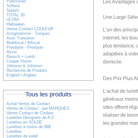
PureVision
Les Avantages d’
Soflens
Splash
TOTAL 30
Une Large Séle
ULTRA
Halloween
Verres Contact COULEUR
L’un des princi
Astigmatisme - Toriques
internet, les bo
Avec Transition
Multifocal / Bifocal
plus tendance, a
Presbytie - Presbyte
Alcon
adaptées à votre
Bausch + Lomb
Cooper Vision
domicile.
Johnson & Johnson
Recherche de Produits
English / Anglais
Des Prix Plus A
L’achat de lunett
Tous les produits
généraux moins 
Achat Verres de Contact
sites offrent ré
Verres de Contact - par MARQUES
Verres Contact de Couleur
réaliser de bonn
Lunettes Designers de A-Z
Lunettes en SOLDE
les grandes ma
Lunettes à moins de 99$
Lunettes
Lunettes de soleil