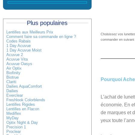
Plus populaires
Lentilles aux Meilleurs Prix
Choisissez vos lunettes
Comment faire sa commande en ligne ?
commander en suivant t
Codes Rabais
1 Day Acuvue
1 Day Acuvue Moist
Acuvue 2
Acuvue Vita
Acuvue Oasys
Air Optix
Biofinity
Biotrue
Pourquoi Achet
Clariti
Dailies AquaComfort
Dailies
Everclear
L’achat de lunet
Freshlook Colorblends
économie. En eff
Lentilles Rigides
Lentilles en Flacon
de marques et de
Mediflex
MyDay
yeux toute l’ann
Optix Night & Day
Precision 1
Proclear