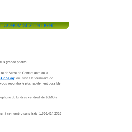
ÉCONOMISEZ EN LIGNE
plus grande priorité.
ite de Verre de Contact.com ou le
“
Aide/Faq
” ou utilisez le formulaire de
e vous répondra le plus rapidement possible.
éléphone du lundi au vendredi de 10h00 à
r à ce numéro sans frais: 1.866.414.2326