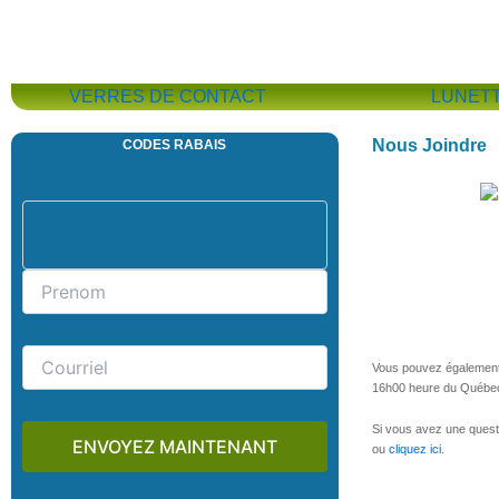
VERRES DE CONTACT
LUNET
Nous Joindre
CODES RABAIS
Vous pouvez également u
16h00 heure du Québe
Si vous avez une quest
ou
cliquez ici
.