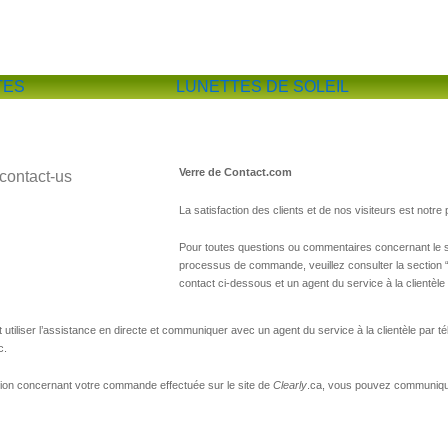
TES
LUNETTES DE SOLEIL
Verre de Contact.com
La satisfaction des clients et de nos visiteurs est notre 
Pour toutes questions ou commentaires concernant le s
processus de commande, veuillez consulter la section 
contact ci-dessous et un agent du service à la clientèl
tiliser l’assistance en directe et communiquer avec un agent du service à la clientèle par t
c.
ion concernant votre commande effectuée sur le site de
Clearly
.ca, vous pouvez communique