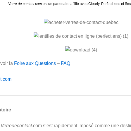
Verre de contact.com
est un partenaire affilié avec Clearly, PerfectLens et S
 voir la
Foire aux Questions
–
FAQ
ct.com
stoire
,
Verredecontact
.com s’est rapidement imposé comme une destin