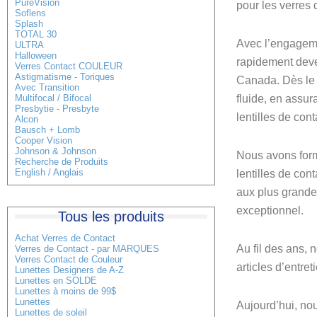
PureVision
pour les verres 
Soflens
Splash
TOTAL 30
Avec l’engagemen
ULTRA
Halloween
rapidement deve
Verres Contact COULEUR
Astigmatisme - Toriques
Canada. Dès le 
Avec Transition
fluide, en assur
Multifocal / Bifocal
Presbytie - Presbyte
lentilles de co
Alcon
Bausch + Lomb
Cooper Vision
Johnson & Johnson
Nous avons formé
Recherche de Produits
English / Anglais
lentilles de con
aux plus grandes
exceptionnel.
Tous les produits
Achat Verres de Contact
Au fil des ans,
Verres de Contact - par MARQUES
Verres Contact de Couleur
articles d’entre
Lunettes Designers de A-Z
Lunettes en SOLDE
Lunettes à moins de 99$
Lunettes
Aujourd’hui, no
Lunettes de soleil